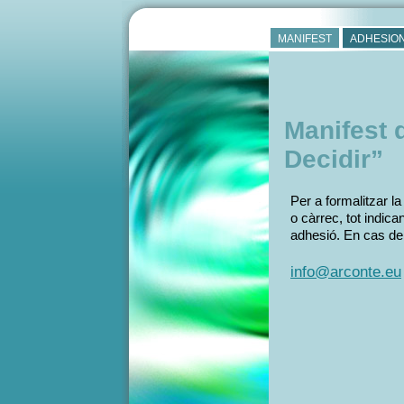
MANIFEST
ADHESIO
Manifest d
Decidir”
Per a formalitzar l
o càrrec, tot indica
adhesió. En cas de 
info@arconte.eu